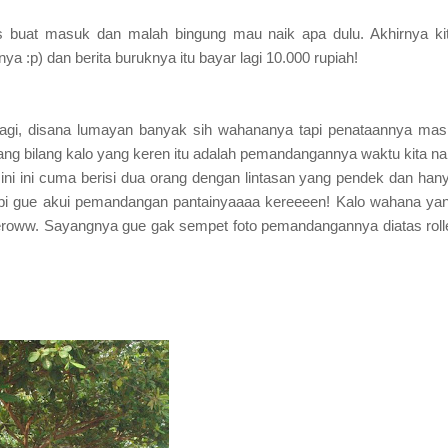
ss buat masuk dan malah bingung mau naik apa dulu. Akhirnya ki
:p) dan berita buruknya itu bayar lagi 10.000 rupiah!
lagi, disana lumayan banyak sih wahananya tapi penataannya mas
ng bilang kalo yang keren itu adalah pemandangannya waktu kita na
 mini ini cuma berisi dua orang dengan lintasan yang pendek dan han
tapi gue akui pemandangan pantainyaaaa kereeeen! Kalo wahana ya
beroww. Sayangnya gue gak sempet foto pemandangannya diatas roll