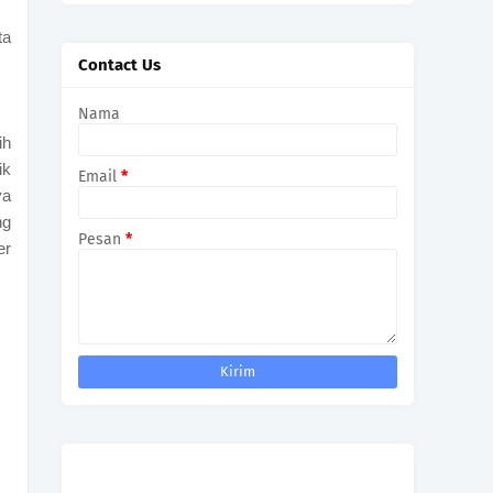
ta
Contact Us
Nama
ih
ik
Email
*
ya
ng
Pesan
*
er