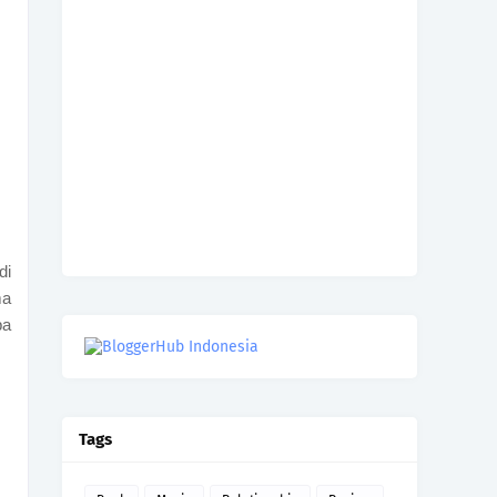
di
ma
pa
Tags