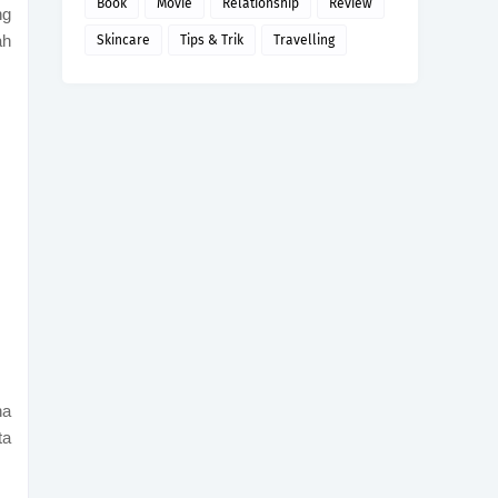
Book
Movie
Relationship
Review
ng
ah
Skincare
Tips & Trik
Travelling
na
ta